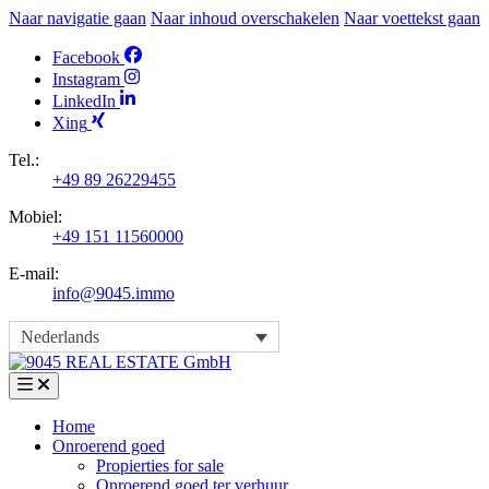
Naar navigatie gaan
Naar inhoud overschakelen
Naar voettekst gaan
Facebook
Instagram
LinkedIn
Xing
Tel.:
+49 89 26229455
Mobiel:
+49 151 11560000
E-mail:
info@9045.immo
Nederlands
Home
Onroerend goed
Propierties for sale
Onroerend goed ter verhuur